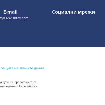
E-mail
Социални мрежи
t@rs-svishtov.com
а защита на личните данни
слуги и е-правосъдие“, се
инансирана от Европейския