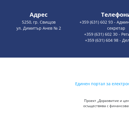
Адрес
Телефон
5250, гр. Свищов
+359 (631) 602 93 - Адм
ул. Димитър Анев № 2
секретар
+359 (631) 602 30 - Ре
+359 (631) 604 98 - Д
Единен портал за електро
Проект „Доразвитие и цен
осъществява с финансоват