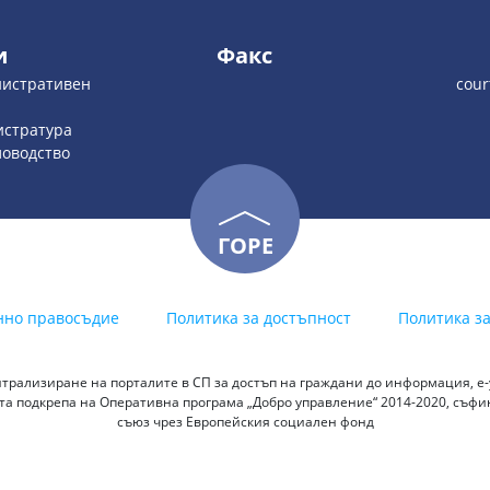
и
Факс
инистративен
cour
гистратура
еловодство
ГОРЕ
нно правосъдие
Политика за достъпност
Политика з
трализиране на порталите в СП за достъп на граждани до информация, е-у
а подкрепа на Оперативна програма „Добро управление“ 2014-2020, съф
съюз чрез Европейския социален фонд