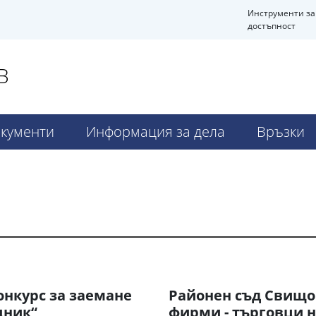
Инструменти за
достъпност
В
кументи
Информация за дела
Връзки
онкурс за заемане
Районен съд Свищо
щник“
фирми - търговци 