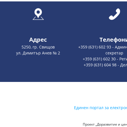
Адрес
Телефон
5250, гр. Свищов
+359 (631) 602 93 - Адм
ул. Димитър Анев № 2
секретар
+359 (631) 602 30 - Ре
+359 (631) 604 98 - Д
Единен портал за електро
Проект „Доразвитие и цен