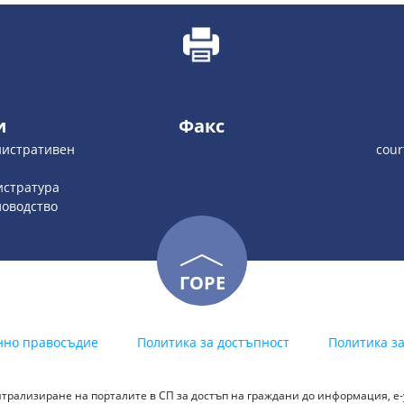
и
Факс
инистративен
cour
гистратура
еловодство
ГОРЕ
нно правосъдие
Политика за достъпност
Политика з
трализиране на порталите в СП за достъп на граждани до информация, е-у