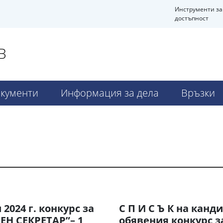
Инструменти за
достъпност
В
кументи
Информация за дела
Връзки
2024 г. конкурс за
С П И С Ъ К на канд
ЕН СЕКРЕТАР”– 1
обявения конкурс з