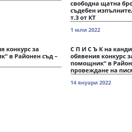
свободна щатна бр
съдебен изпълнител
т.3 от КТ
1 юли 2022
я конкурс за
С П И С Ъ К на канд
“ в Районен съд –
обявения конкурс з
помощник“ в Район
провеждане на пис
14 януари 2022