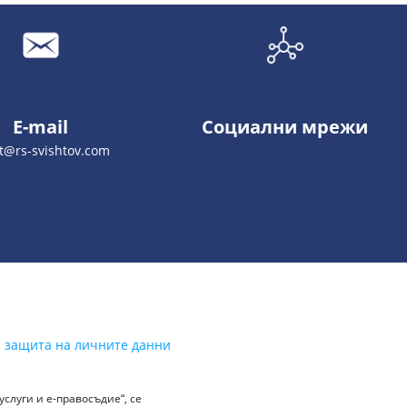
E-mail
Социални мрежи
t@rs-svishtov.com
а защита на личните данни
слуги и е-правосъдие“, се