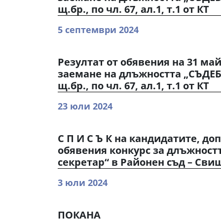
щ.бр., по чл. 67, ал.1, т.1 от КТ
5 септември 2024
Резултат от обявения на 31 май 
заемане на длъжността „СЪДЕБ
щ.бр., по чл. 67, ал.1, т.1 от КТ
23 юли 2024
С П И С Ъ К на кандидатите, до
обявения конкурс за длъжност
секретар“ в Районен съд – Сви
3 юли 2024
ПОКАНА