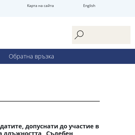
Карта на сайта
English
Обратна връзка
идатите, допуснати до участие в
а длъжността „Съдебен