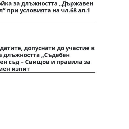
ойка за длъжността „Държавен
” при условията на чл.68 ал.1
идатите, допуснати до участие в
а длъжността „Съдебен
ен съд – Свищов и правила за
мен изпит