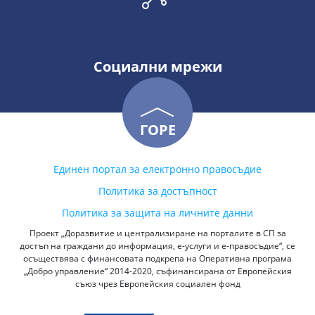
Социални мрежи
ГОРЕ
Единен портал за електронно правосъдие
Политика за достъпност
Политика за защита на личните данни
Проект „Доразвитие и централизиране на порталите в СП за
достъп на граждани до информация, е-услуги и е-правосъдие“, се
осъществява с финансовата подкрепа на Оперативна програма
„Добро управление“ 2014-2020, съфинансирана от Европейския
съюз чрез Европейския социален фонд