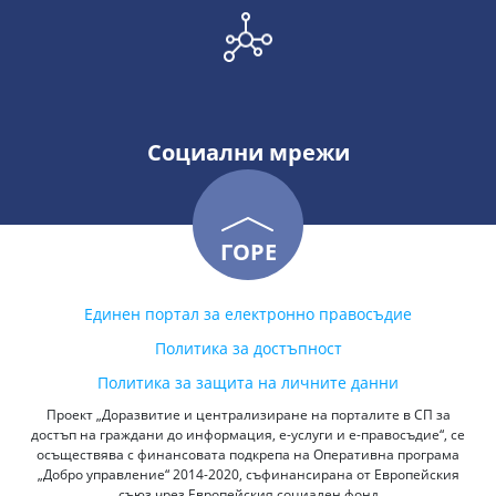
Социални мрежи
ГОРЕ
Единен портал за електронно правосъдие
Политика за достъпност
Политика за защита на личните данни
Проект „Доразвитие и централизиране на порталите в СП за
достъп на граждани до информация, е-услуги и е-правосъдие“, се
осъществява с финансовата подкрепа на Оперативна програма
„Добро управление“ 2014-2020, съфинансирана от Европейския
съюз чрез Европейския социален фонд