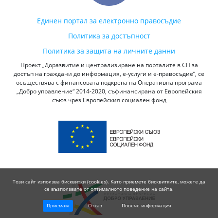
Единен портал за електронно правосъдие
Политика за достъпност
Политика за защита на личните данни
Проект „Доразвитие и централизиране на порталите в СП за
достъп на граждани до информация, е-услуги и е-правосъдие“, се
осъществява с финансовата подкрепа на Оперативна програма
„Добро управление“ 2014-2020, съфинансирана от Европейския
съюз чрез Европейския социален фонд
Този сайт използва бисквитки (cookies). Като приемете бисквитките, можете да
се възползвате от оптималното поведение на сайта.
Приемам
Отказ
Повече информация