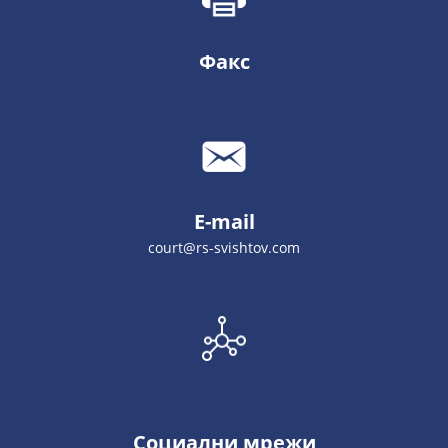
Факс
E-mail
court@rs-svishtov.com
Социални мрежи