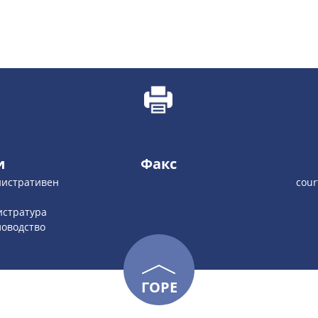
и
Факс
инистративен
cour
гистратура
еловодство
ГОРЕ